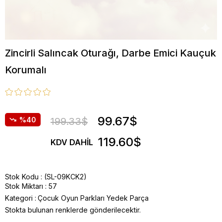
Zincirli Salıncak Oturağı, Darbe Emici Kauçuk
Korumalı
99.67$
40
199.33$
119.60$
KDV DAHIL
Stok Kodu
(SL-09KCK2)
Stok Miktarı
:
57
Kategori :
Çocuk Oyun Parkları Yedek Parça
Stokta bulunan renklerde gönderilecektir.