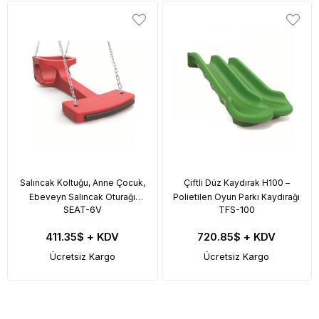
Salıncak Koltuğu, Anne Çocuk,
Çiftli Düz Kaydırak H100 –
Ebeveyn Salıncak Oturağı
Polietilen Oyun Parkı Kaydırağı
SEAT-6V
TFS-100
Zincirli
411.35$
+ KDV
720.85$
+ KDV
Ücretsiz Kargo
Ücretsiz Kargo