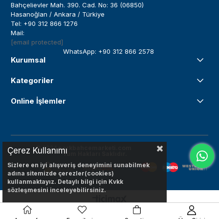
Bahçelievler Mah. 390. Cad. No: 36 (06850)
Hasanoğlan / Ankara / Türkiye
Tel: +90 312 866 1276
Mail:
[email protected]
WhatsApp: +90 312 866 2578
Kurumsal
Kategoriler
Online İşlemler
© 2024
parkbahcemarketi.com
Çerez Kullanımı
Tüm Hakları Saklıdır.
Sizlere en iyi alışveriş deneyimini sunabilmek
adına sitemizde çerezler(cookies)
kullanmaktayız. Detaylı bilgi için Kvkk
sözleşmesini inceleyebilirsiniz.