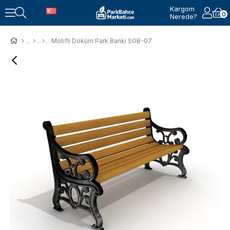
Kargom
0
Nerede?
Motifli Döküm Park Bankı SGB-07