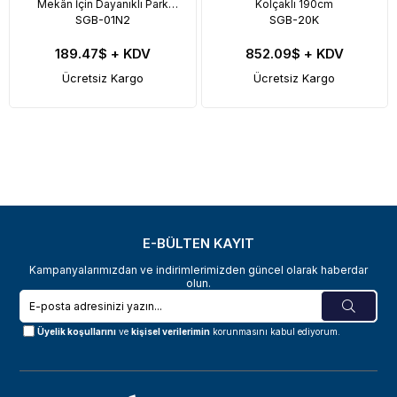
Mekân İçin Dayanıklı Park
Kolçaklı 190cm
SGB-01N2
SGB-20K
Bankı
189.47$
+ KDV
852.09$
+ KDV
Ücretsiz Kargo
Ücretsiz Kargo
E-BÜLTEN KAYIT
Kampanyalarımızdan ve indirimlerimizden güncel olarak haberdar
olun.
Üyelik koşullarını
ve
kişisel verilerimin
korunmasını kabul ediyorum.