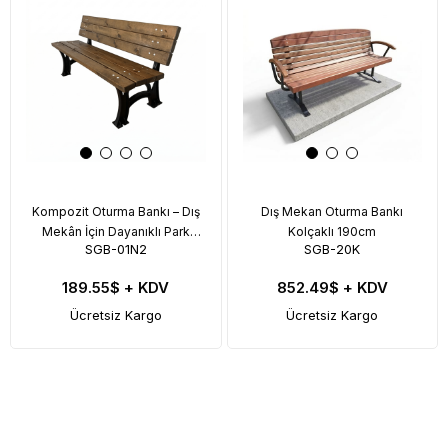
Kompozit Oturma Bankı – Dış
Dış Mekan Oturma Bankı
Mekân İçin Dayanıklı Park
Kolçaklı 190cm
SGB-01N2
SGB-20K
Bankı
189.55$
+ KDV
852.49$
+ KDV
Ücretsiz Kargo
Ücretsiz Kargo