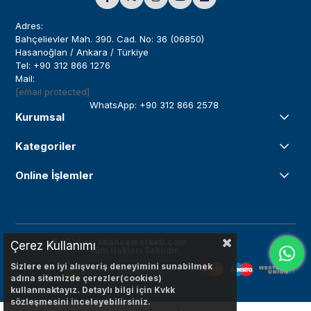
Adres:
Bahçelievler Mah. 390. Cad. No: 36 (06850)
Hasanoğlan / Ankara / Türkiye
Tel: +90 312 866 1276
Mail:
[email protected]
WhatsApp: +90 312 866 2578
Kurumsal
Kategoriler
Online İşlemler
© 2024
parkbahcemarketi.com
Çerez Kullanımı
Tüm Hakları Saklıdır.
Sizlere en iyi alışveriş deneyimini sunabilmek
adına sitemizde çerezler(cookies)
kullanmaktayız. Detaylı bilgi için Kvkk
sözleşmesini inceleyebilirsiniz.