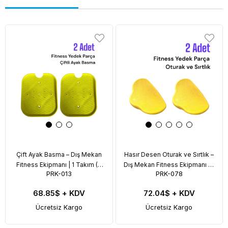
Çift Ayak Basma – Dış Mekan
Hasır Desen Oturak ve Sırtlık –
Fitness Ekipmanı | 1 Takım (2
Dış Mekan Fitness Ekipmanı | 1
PRK-013
PRK-078
Adet)
Takım (2 Adet)
68.85$
+ KDV
72.04$
+ KDV
Ücretsiz Kargo
Ücretsiz Kargo