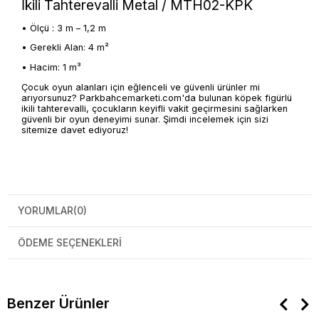
İkili Tahterevalli Metal / MTH02-KPK
• Ölçü : 3 m – 1,2 m
• Gerekli Alan: 4 m²
• Hacim: 1 m³
Çocuk oyun alanları için eğlenceli ve güvenli ürünler mi
arıyorsunuz? Parkbahcemarketi.com'da bulunan köpek figürlü
ikili tahterevalli, çocukların keyifli vakit geçirmesini sağlarken
güvenli bir oyun deneyimi sunar. Şimdi incelemek için sizi
sitemize davet ediyoruz!
YORUMLAR
(0)
ÖDEME SEÇENEKLERI
Benzer Ürünler