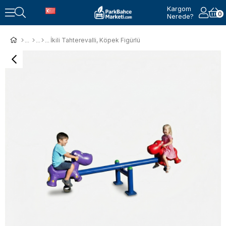
Kargom
0
Nerede?
İkili Tahterevalli, Köpek Figürlü