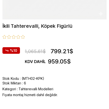
İkili Tahterevalli, Köpek Figürlü
799.21$
10
1,065.61$
959.05$
KDV DAHIL
Stok Kodu
(MTH02-KPK)
Stok Miktarı
:
6
Kategori :
Tahterevalli Modelleri
Fiyata montaj hizmeti dahil değildir.