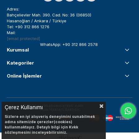
Adres:
Bahçelievler Mah. 390. Cad. No: 36 (06850)
Hasanoğlan / Ankara / Türkiye
Tel: +90 312 866 1276
Mail:
[email protected]
WhatsApp: +90 312 866 2578
Kurumsal
Kategoriler
Online İşlemler
© 2024
parkbahcemarketi.com
Çerez Kullanımı
Tüm Hakları Saklıdır.
Sizlere en iyi alışveriş deneyimini sunabilmek
adına sitemizde çerezler(cookies)
kullanmaktayız. Detaylı bilgi için Kvkk
sözleşmesini inceleyebilirsiniz.