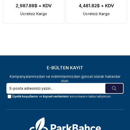
2,987.88$
+ KDV
4,481.82$
+ KDV
Ücretsiz Kargo
Ücretsiz Kargo
E-BÜLTEN KAYIT
Kampanyalarımızdan ve indirimlerimizden güncel olarak haberdar
olun.
Üyelik koşullarını
ve
kişisel verilerimin
korunmasını kabul ediyorum.