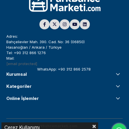
Adres:
Bahçelievler Mah. 390. Cad. No: 36 (06850)
Hasanoğlan / Ankara / Türkiye
Tel: +90 312 866 1276
Mail:
[email protected]
WhatsApp: +90 312 866 2578
Kurumsal
Kategoriler
Online İşlemler
© 2024
parkbahcemarketi.com
Çerez Kullanımı