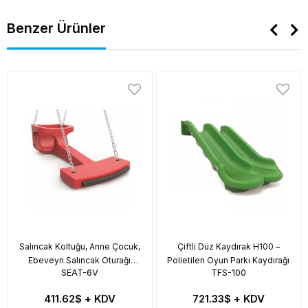
Benzer Ürünler
Salıncak Koltuğu, Anne Çocuk,
Çiftli Düz Kaydırak H100 –
Ebeveyn Salıncak Oturağı
Polietilen Oyun Parkı Kaydırağı
SEAT-6V
TFS-100
Zincirli
411.62$
+ KDV
721.33$
+ KDV