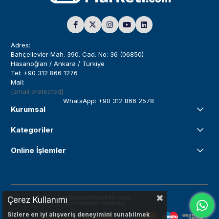
Adres:
Bahçelievler Mah. 390. Cad. No: 36 (06850)
Hasanoğlan / Ankara / Türkiye
Tel: +90 312 866 1276
Mail:
[email protected]
WhatsApp: +90 312 866 2578
Kurumsal
Kategoriler
Online İşlemler
© 2024
parkbahcemarketi.com
Çerez Kullanımı
Tüm Hakları Saklıdır.
Sizlere en iyi alışveriş deneyimini sunabilmek