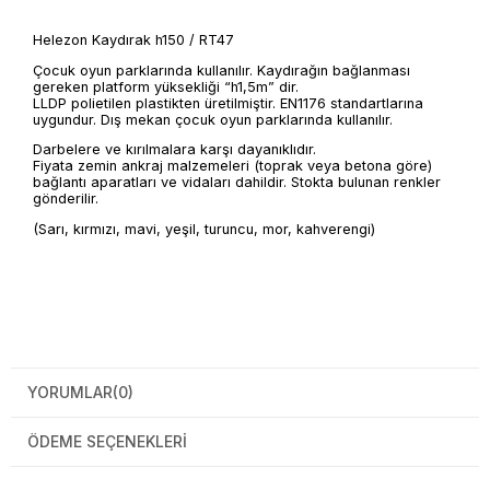
Helezon Kaydırak h150 / RT47
Çocuk oyun parklarında kullanılır. Kaydırağın bağlanması
gereken platform yüksekliği “h1,5m” dir.
LLDP polietilen plastikten üretilmiştir. EN1176 standartlarına
uygundur. Dış mekan çocuk oyun parklarında kullanılır.
Darbelere ve kırılmalara karşı dayanıklıdır.
Fiyata zemin ankraj malzemeleri (toprak veya betona göre)
bağlantı aparatları ve vidaları dahildir. Stokta bulunan renkler
gönderilir.
(Sarı, kırmızı, mavi, yeşil, turuncu, mor, kahverengi)
YORUMLAR
(0)
ÖDEME SEÇENEKLERI