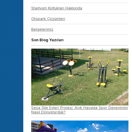
Stadyum Koltukları Hakkında
Otopark Çözümleri
Belgelerimiz
Son Blog Yazıları
Sesa Şile Evleri Projesi: Açık Havada Spor Deneyimini
Nasıl Dönüştürdük?