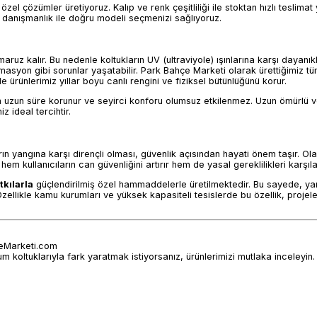
zel çözümler üretiyoruz. Kalıp ve renk çeşitliliği ile stoktan hızlı teslimat
i danışmanlık ile doğru modeli seçmenizi sağlıyoruz.
ruz kalır. Bu nedenle koltukların UV (ultraviyole) ışınlarına karşı dayanık
masyon gibi sorunlar yaşatabilir. Park Bahçe Marketi olarak ürettiğimiz 
ürünlerimiz yıllar boyu canlı rengini ve fiziksel bütünlüğünü korur.
m uzun süre korunur ve seyirci konforu olumsuz etkilenmez. Uzun ömürlü v
 ideal tercihtir.
ın yangına karşı dirençli olması, güvenlik açısından hayati önem taşır. Ola
m kullanıcıların can güvenliğini artırır hem de yasal gereklilikleri karşıla
tkılarla
güçlendirilmiş özel hammaddelerle üretilmektedir. Bu sayede, y
Özellikle kamu kurumları ve yüksek kapasiteli tesislerde bu özellik, projeler
hceMarketi.com
koltuklarıyla fark yaratmak istiyorsanız, ürünlerimizi mutlaka inceleyin.