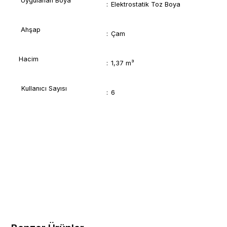
Uygulanan Boya
:
Elektrostatik Toz Boya
Ahşap
:
Çam
Hacim
:
1,37 m³
Kullanıcı Sayısı
:
6