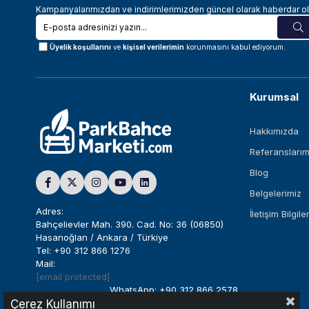
Kampanyalarımızdan ve indirimlerimizden güncel olarak haberdar ol
Üyelik koşullarını
ve
kişisel verilerimin
korunmasını kabul ediyorum.
Kurumsal
Hakkımızda
Referanslarım
Blog
Belgelerimiz
Adres:
İletişim Bilgiler
Bahçelievler Mah. 390. Cad. No: 36 (06850)
Hasanoğlan / Ankara / Türkiye
Tel: +90 312 866 1276
Mail:
[email protected]
WhatsApp: +90 312 866 2578
Çerez Kullanımı