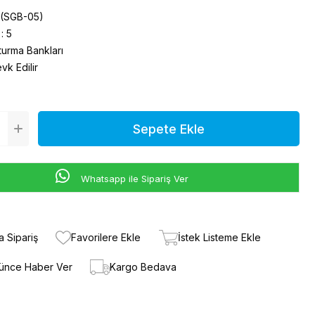
(SGB-05)
:
5
turma Bankları
k Edilir
Whatsapp ile Sipariş Ver
a Sipariş
Favorilere Ekle
İstek Listeme Ekle
şünce Haber Ver
Kargo Bedava