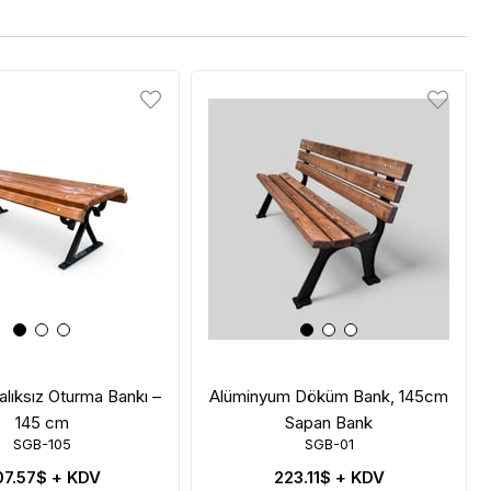
kalıksız Oturma Bankı –
Alüminyum Döküm Bank, 145cm
145 cm
Sapan Bank
SGB-105
SGB-01
07.57$
+ KDV
223.11$
+ KDV