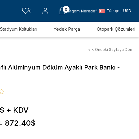
0
Türkçe - USD
0
Kargom Nerede?
Stadyum Koltukları
Yedek Parça
Otopark Çözümleri
< < Önceki Sayfaya Dön
aflı Alüminyum Döküm Ayaklı Park Bankı -
0$
+ KDV
872.40$
L