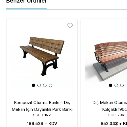
Benzer Ürünler
Kompozit Oturma Bankı – Dış
Dış Mekan Oturm
Mekân İçin Dayanıklı Park Bankı
Kolçaklı 190
SGB-01N2
SGB-20K
189.52$
+ KDV
852.34$
+ K