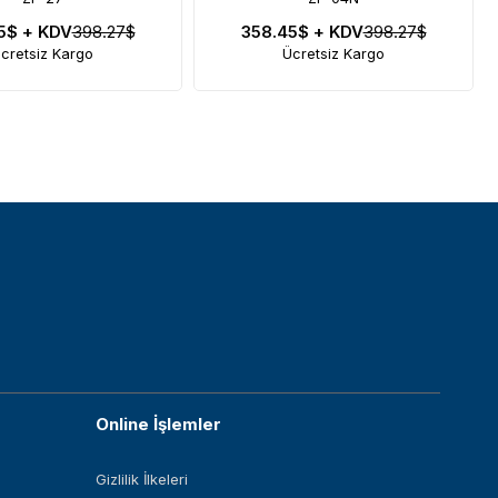
45$
+ KDV
398.27$
358.45$
+ KDV
398.27$
cretsiz Kargo
Ücretsiz Kargo
Online İşlemler
Gizlilik İlkeleri