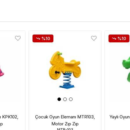
%10
%10
ı KPK102,
Çocuk Oyun Elemanı MTR103,
Yaylı Oyu
ıp
Motor Zıp Zıp
MTR-103