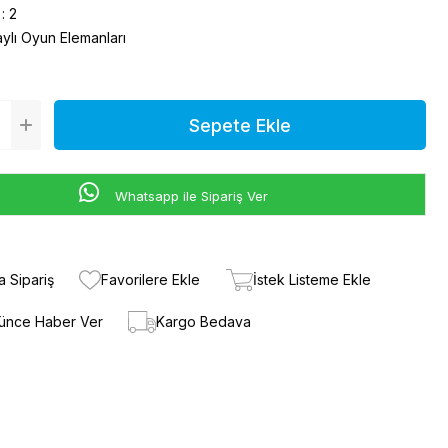
:
2
aylı Oyun Elemanları
Whatsapp ile Sipariş Ver
a Sipariş
Favorilere Ekle
İstek Listeme Ekle
şünce Haber Ver
Kargo Bedava