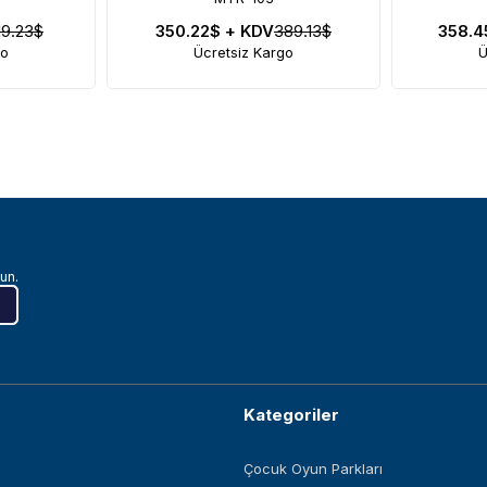
19.23$
350.22$
+ KDV
389.13$
358.
go
Ücretsiz Kargo
Ü
un.
Kategoriler
Çocuk Oyun Parkları