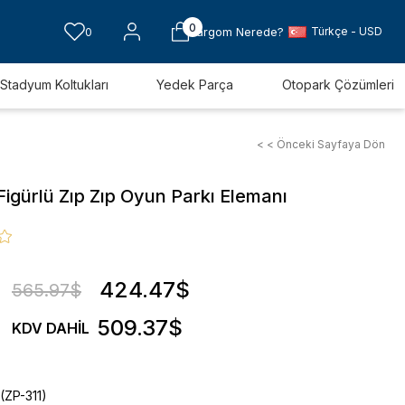
0
Türkçe - USD
0
Kargom Nerede?
Stadyum Koltukları
Yedek Parça
Otopark Çözümleri
< < Önceki Sayfaya Dön
Figürlü Zıp Zıp Oyun Parkı Elemanı
424.47$
565.97$
509.37$
KDV DAHIL
(ZP-311)