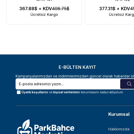
367.88$
+ KDV
408.75$
377.31$
+ KDV
4
Ücretsiz Kargo
Ücretsiz Kar
E-BÜLTEN KAYIT
Kampanyalarımızdan ve indirimlerimizden güncel olarak haberdar ol
Üyelik koşullarını
ve
kişisel verilerimin
korunmasını kabul ediyorum.
Kurumsal
Hakkımızda