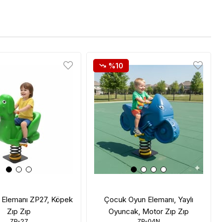
%10
n Elemanı ZP27, Köpek
Çocuk Oyun Elemanı, Yaylı
Zıp Zıp
Oyuncak, Motor Zıp Zıp
ZP-27
ZP-04N