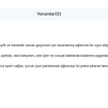
Yorumlar
(0)
eyifli ve hareketli zaman geçirmesi için tasarlanmış eğlenceli bir oyun ek
rklar, okul bahçeleri, site içleri ve sosyal alanlarda kullanıma uygundur.
yca uyum sağlar, çocuk oyun parklarında eğlenceyi ön plana çıkaran tamaml