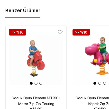
Benzer Ürünler
%10
%10
Çocuk Oyun Elemanı MTR101,
Çocuk Oyun Eleman
Motor Zıp Zıp Touring
Köpek Zıp Z
MTR-101
KPK-102