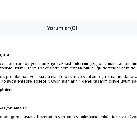
Yorumlar
(0)
çası
oyun alanlarında yer alan kaydırak sistemlerinin çıkış bölümünü tamamla
ktasıyla uyumlu formu sayesinde hem estetik bütünlüğü destekler hem de o
k projelerinde yeni kurulumlar ile bakım ve yenileme çalışmalarında terc
kolayca entegre edilebilir. Oyun alanlarının genel tasarım diliyle uyum s
 görünüm
easyon alanları
arken görsel uyumu bozmadan yenileme yapılmasına imkân tanır ve düzenli,