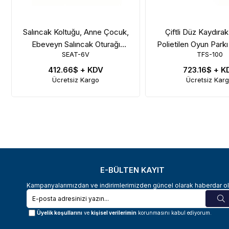
Salıncak Koltuğu, Anne Çocuk,
Çiftli Düz Kaydıra
Ebeveyn Salıncak Oturağı
Polietilen Oyun Parkı
SEAT-6V
TFS-100
Zincirli
412.66$
+ KDV
723.16$
+ K
Ücretsiz Kargo
Ücretsiz Kar
E-BÜLTEN KAYIT
Kampanyalarımızdan ve indirimlerimizden güncel olarak haberdar ol
Üyelik koşullarını
ve
kişisel verilerimin
korunmasını kabul ediyorum.