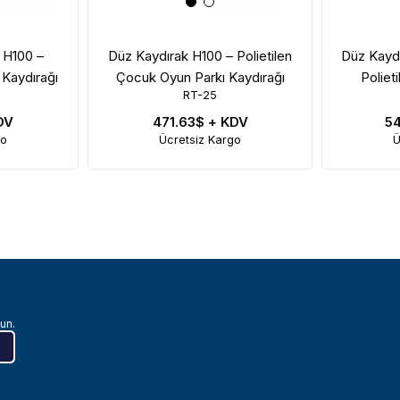
k H100 –
Düz Kaydırak H100 – Polietilen
Düz Kaydı
 Kaydırağı
Çocuk Oyun Parkı Kaydırağı
Poliet
RT-25
DV
471.63$
+ KDV
5
go
Ücretsiz Kargo
Ü
un.