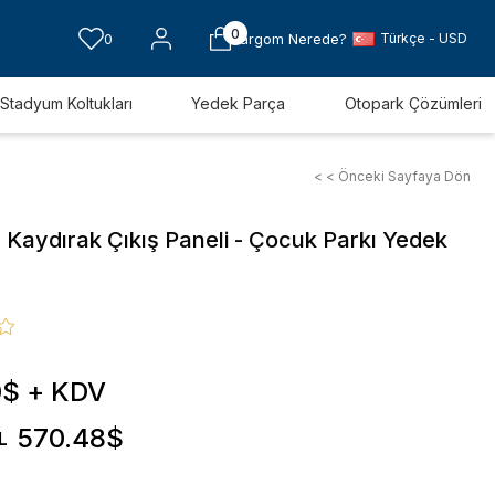
0
Türkçe - USD
0
Kargom Nerede?
Stadyum Koltukları
Yedek Parça
Otopark Çözümleri
< < Önceki Sayfaya Dön
 Kaydırak Çıkış Paneli - Çocuk Parkı Yedek
0$
+ KDV
570.48$
L