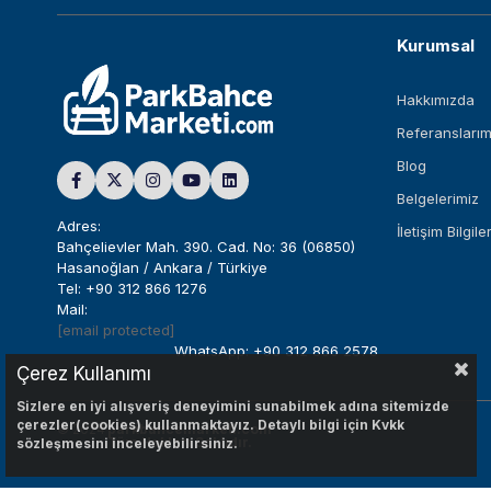
Kurumsal
Hakkımızda
Referanslarım
Blog
Belgelerimiz
Adres:
İletişim Bilgiler
Bahçelievler Mah. 390. Cad. No: 36 (06850)
Hasanoğlan / Ankara / Türkiye
Tel: +90 312 866 1276
Mail:
[email protected]
WhatsApp: +90 312 866 2578
Çerez Kullanımı
Sizlere en iyi alışveriş deneyimini sunabilmek adına sitemizde
çerezler(cookies) kullanmaktayız. Detaylı bilgi için Kvkk
© 2024
parkbahcemarketi.com
Tüm Hakları Saklıdır.
sözleşmesini inceleyebilirsiniz.