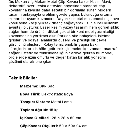
Dış Mekan / İç Mekan Metal Çöp Kovası Lazer Kesim Mavi,
dekoratif lazer kesim detayları sayesinde standart çöp
kovalarına kıyasla daha estetik bir görünüm sunar. Modern
tasarım anlayışıyla üretilen gövde yapısı, bulunduğu ortama
mimari bir uyum kazandırır. Dayanıklı metal malzemesi dış hava
koşullarına karşı yüksek direnç sağlayarak uzun süreli kullanım
avantajı oluşturur. Lazer kesim yüzey tasarımı hem görsel şıklık
sağlar hem de ürünün dikkat çekici bir kent mobilyası niteliği
kazanmasına yardımcı olur. Parklar, site bahçeleri, işletme
girişleri ve sosyal alanlarda düzenli ve prestijli bir çevre
görünümü oluşturur. Kolay temizlenebilir yapısı bakım
süreçlerini pratik hâle getirerek işletmeler için zaman tasarrufu
sağlar. Estetik ve fonksiyonelliği bir araya getiren bu model,
projelerde uzun ömürlü ve değer katan bir atık yönetimi
çözümü olarak öne çıkar.
Teknik Bilgiler
Malzeme:
DKP Sac
Boya Türü:
Elektrostatik Boya
Taşıyıcı Sistem:
Metal Lama
Toplam Ağırlık: 15
kg
İç Kova Ölçüleri:
28 × 28 × 60 cm
Çöp Kovası Ölçüleri:
50 × 50× 94 cm