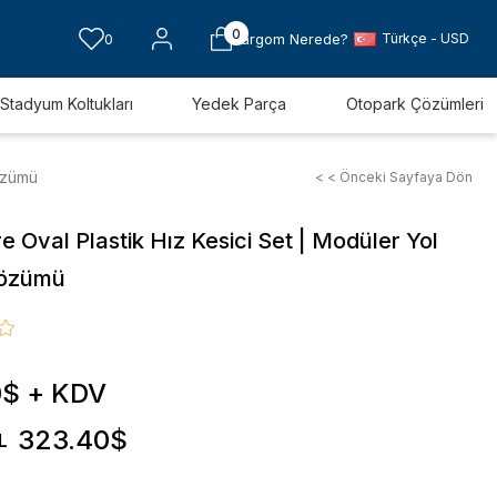
0
Türkçe - USD
0
Kargom Nerede?
Stadyum Koltukları
Yedek Parça
Otopark Çözümleri
Çözümü
< < Önceki Sayfaya Dön
e Oval Plastik Hız Kesici Set | Modüler Yol
Çözümü
0$
+ KDV
323.40$
L