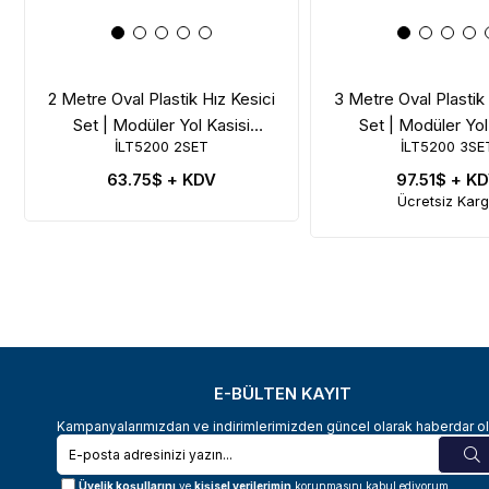
2 Metre Oval Plastik Hız Kesici
3 Metre Oval Plastik 
Set | Modüler Yol Kasisi
Set | Modüler Yol
İLT5200 2SET
İLT5200 3SE
Çözümü
Çözümü
63.75$
+ KDV
97.51$
+ K
Ücretsiz Kar
E-BÜLTEN KAYIT
Kampanyalarımızdan ve indirimlerimizden güncel olarak haberdar ol
Üyelik koşullarını
ve
kişisel verilerimin
korunmasını kabul ediyorum.