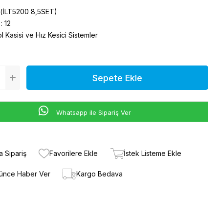
(İLT5200 8,5SET)
:
12
l Kasisi ve Hız Kesici Sistemler
Whatsapp ile Sipariş Ver
a Sipariş
Favorilere Ekle
İstek Listeme Ekle
şünce Haber Ver
Kargo Bedava