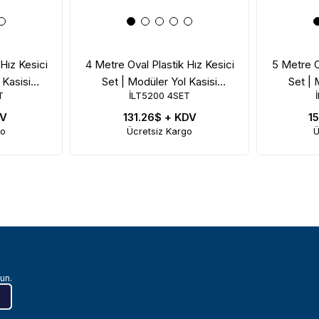
Hız Kesici
4 Metre Oval Plastik Hız Kesici
5 Metre O
 Kasisi
Set | Modüler Yol Kasisi
Set | 
T
İLT5200 4SET
Çözümü
DV
131.26$
+ KDV
1
go
Ücretsiz Kargo
Ü
un.