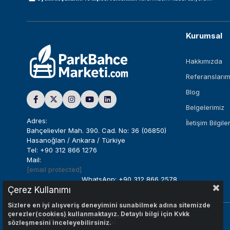
Kurumsal
Hakkımızda
Referanslarım
Blog
Belgelerimiz
Adres:
İletişim Bilgiler
Bahçelievler Mah. 390. Cad. No: 36 (06850)
Hasanoğlan / Ankara / Türkiye
Tel: +90 312 866 1276
Mail:
[email protected]
WhatsApp: +90 312 866 2578
Çerez Kullanımı
Sizlere en iyi alışveriş deneyimini sunabilmek adına sitemizde
çerezler(cookies) kullanmaktayız. Detaylı bilgi için Kvkk
© 2024
parkbahcemarketi.com
Tüm Hakları Saklıdır.
sözleşmesini inceleyebilirsiniz.