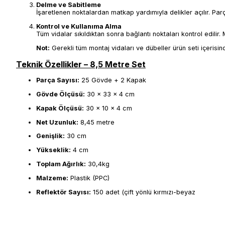
Delme ve Sabitleme
İşaretlenen noktalardan matkap yardımıyla delikler açılır. Parç
Kontrol ve Kullanıma Alma
Tüm vidalar sıkıldıktan sonra bağlantı noktaları kontrol edili
Not:
Gerekli tüm montaj vidaları ve dübeller ürün seti içeris
Teknik Özellikler – 8,5 Metre Set
Parça Sayısı:
25 Gövde + 2 Kapak
Gövde Ölçüsü:
30 x 33 x 4 cm
Kapak Ölçüsü:
30 x 10 x 4 cm
Net Uzunluk:
8,45 metre
Genişlik:
30 cm
Yükseklik:
4 cm
Toplam Ağırlık:
30,4kg
Malzeme:
Plastik (PPC)
Reflektör Sayısı:
150 adet (çift yönlü kırmızı-beyaz