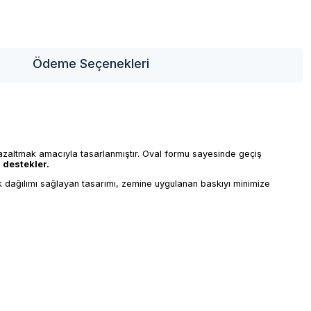
Ödeme Seçenekleri
 azaltmak amacıyla tasarlanmıştır. Oval formu sayesinde geçiş
ı destekler.
yük dağılımı sağlayan tasarımı, zemine uygulanan baskıyı minimize