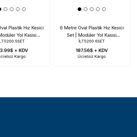
val Plastik Hız Kesici
6 Metre Oval Plastik Hız Kesici
Modüler Yol Kasisi
Set | Modüler Yol Kasisi
İLT5200 5SET
İLT5200 6SET
Çözümü
Çözümü
53.99$
+ KDV
187.56$
+ KDV
cretsiz Kargo
Ücretsiz Kargo