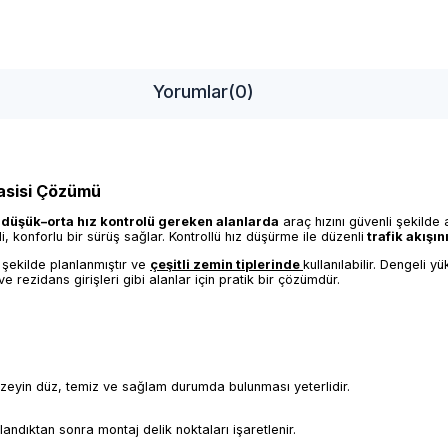
Yorumlar
(0)
Kasisi Çözümü
e düşük–orta hız kontrolü gereken alanlarda
araç hızını güvenli şekilde
, konforlu bir sürüş sağlar. Kontrollü hız düşürme ile düzenli
trafik akışın
 şekilde planlanmıştır ve
çeşitli zemin tiplerinde
kullanılabilir. Dengeli 
e rezidans girişleri gibi alanlar için pratik bir çözümdür.
yüzeyin düz, temiz ve sağlam durumda bulunması yeterlidir.
andıktan sonra montaj delik noktaları işaretlenir.